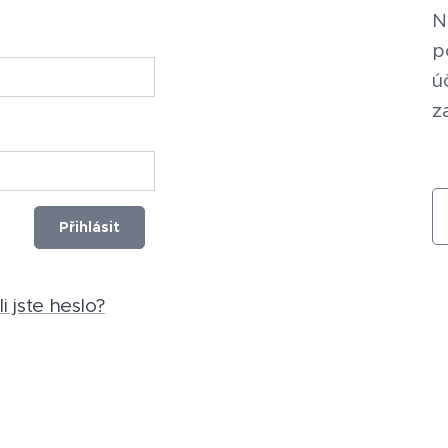
N
p
ú
z
Přihlásit
 jste heslo?