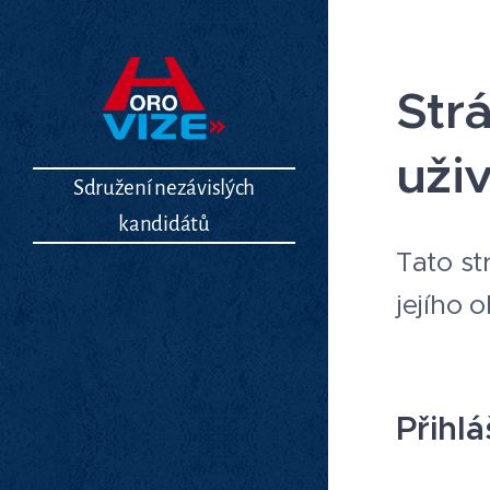
Str
uži
Sdružení nezávislých
kandidátů
Tato st
jejího 
Přihlá