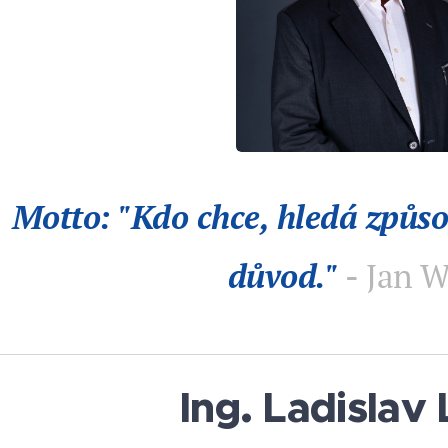
Motto: "
Kdo chce, hledá způs
důvod.
"
-
Jan W
Ing. Ladislav