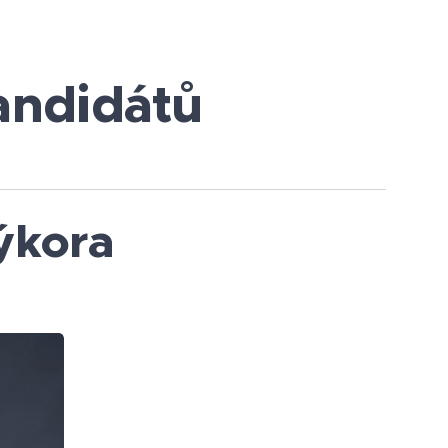
andidátů
ýkora