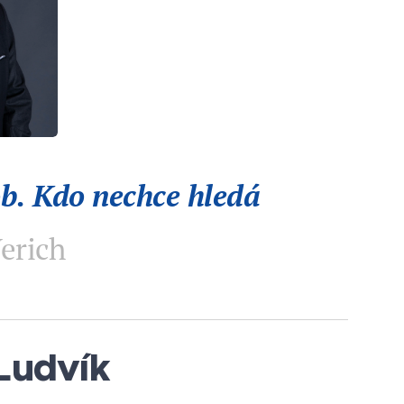
ob. Kdo nechce hledá
erich
 Ludvík