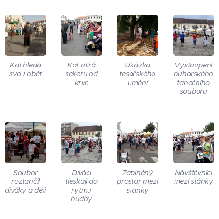
Kat hledá
Kat otírá
Ukázka
Vystoupení
svou oběť
sekeru od
tesařského
buharského
krve
umění
tanečního
souboru
Soubor
Diváci
Zaplněný
Návštěvníci
roztančil
tleskají do
prostor mezi
mezi stánky
diváky a děti
rytmu
stánky
hudby