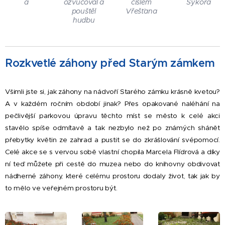
a
ozvučoval a
číslem
Sýkora
pouštěl
Vřešťana
hudbu
Rozkvetlé záhony před Starým zámkem
Všimli jste si, jak záhony na nádvoří Starého zámku krásně kvetou?
A v každém ročním období jinak? Přes opakované naléhání na
pečlivější parkovou úpravu těchto míst se město k celé akci
stavělo spíše odmítavě a tak nezbylo než po známých shánět
přebytky květin ze zahrad a pustit se do zkrášlování svépomocí.
Celé akce se s vervou sobě vlastní chopila Marcela Flídrová a díky
ní teď můžete při cestě do muzea nebo do knihovny obdivovat
nádherné záhony, které celému prostoru dodaly život, tak jak by
to mělo ve veřejném prostoru být.