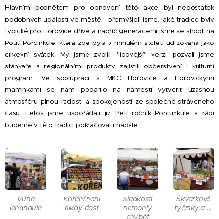
Hlavním podnětem pro obnovení této akce byl nedostatek
podobných událostí ve městě - přemýšleli jsme, jaké tradice byly
typické pro Hořovice dříve a napříč generacemi jsme se shodli na
Pouti Porcinkule, která zde byla v minulém století udržována jako
církevní svátek. My jsme zvolili "lidovější" verzi, pozvali jsme
stánkaře s regionálními produkty, zajistili občerstvení i kulturní
program. Ve spolupráci s MKC Hořovice a Hořovickými
maminkami se nám podařilo na náměstí vytvořit úžasnou
atmosféru plnou radosti a spokojenosti ze společně stráveného
času. Letos jsme uspořádali již třetí ročník Porcunkule a rádi
budeme v této tradici pokračovat i nadále.
Vůně
Koření není
Sladkosti
Škvarkové
lenandule
nikdy dost
nemohly
tyčinky a ...
chybět