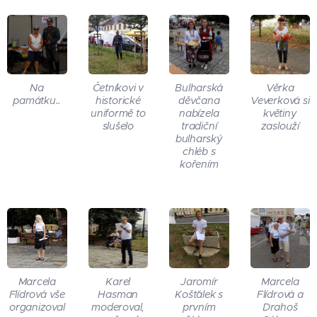
Na
Četníkovi v
Bulharská
Věrka
památku..
historické
děvčana
Veverková si
uniformě to
nabízela
květiny
slušelo
tradiční
zaslouží
bulharský
chléb s
kořením
Marcela
Karel
Jaromír
Marcela
Flídrová vše
Hasman
Košťálek s
Flídrová a
organizoval
moderoval,
prvním
Drahoš