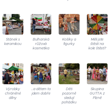
Stánek s
Bulharská
Košíky a
Měli jste
keramikou
růžová
figurky
štěstí na
kosmetika
kole štěstí?
Výrobky
..a dětem to
Děti
Skupina
chráněné
jdem dobře
pozorně
GUTTA z
dílny
sledují
Plzně
pohádku